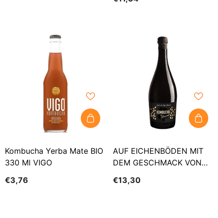
DEMETER BIO 750 Ml -
COMBUCHA KARMA
Kombucha Yerba Mate BIO
AUF EICHENBÖDEN MIT
330 Ml VIGO
DEM GESCHMACK VON
BLACK ELBOW BIO
€3,76
€13,30
FLOWERS 750 Ml -
KOMBUCHA BY LAURENT