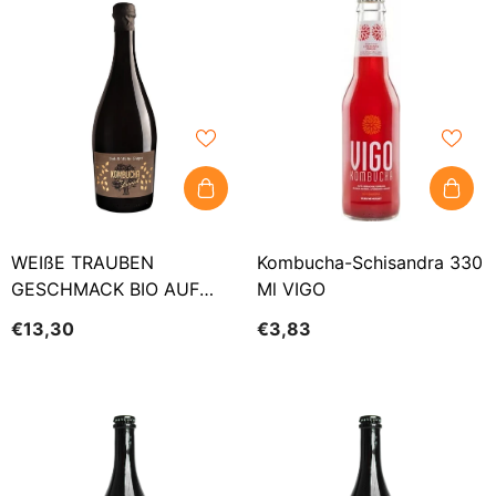
WEIßE TRAUBEN
Kombucha-Schisandra 330
GESCHMACK BIO AUF
Ml VIGO
EICHENSCHWIMMER 750
€13,30
€3,83
Ml - KOMBUCHA VON
LAURENT