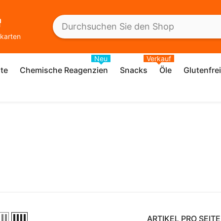
karten
Neu
Verkauf
te
Chemische Reagenzien
Snacks
Öle
Glutenfre
ARTIKEL PRO SEITE