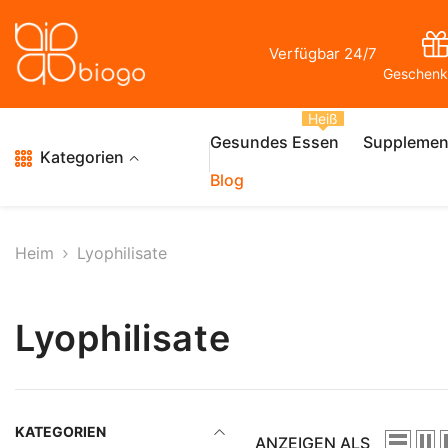
Zum Inhalt Springen
Verfügbar 24/7
Geschenk
Heiß
Gesundes Essen
Supplemen
Kategorien
Blog
Heim
Lyophilisate
Lyophilisate
KATEGORIEN
ANZEIGEN ALS