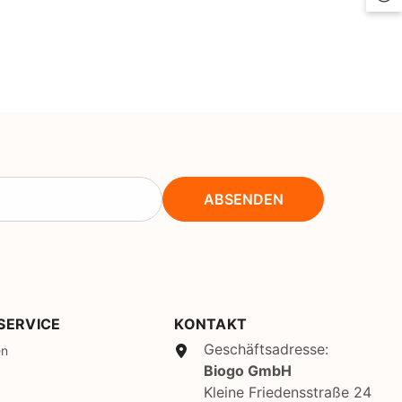
CHF
UK
CLP
RO
CNY
HU
CRC
UZ
CVE
CZK
ABSENDEN
DJF
DKK
DOP
DZD
SERVICE
KONTAKT
Geschäftsadresse:
EGP
en
Biogo GmbH
ETB
Kleine Friedensstraße 24