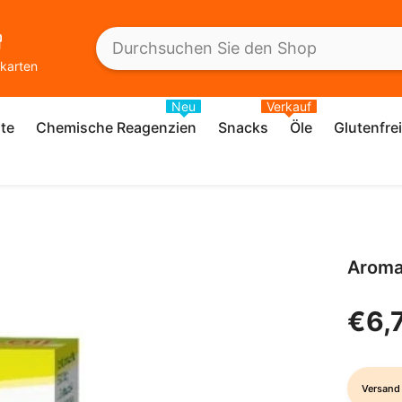
karten
Neu
Verkauf
te
Chemische Reagenzien
Snacks
Öle
Glutenfre
Aroma
€6,
Versand 