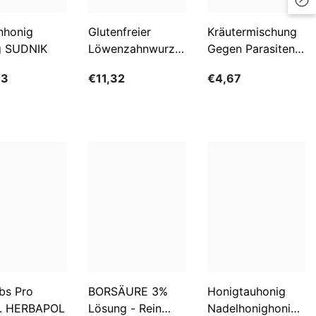
LKR
nhonig
Glutenfreier
Kräutermischung
g SUDNIK
Löwenzahnwurzelkaffee
Gegen Parasiten
MAD
BIO 200 G -
100g FLOS
MDL
63
€11,32
€4,67
GESCHENKE DER
NATUR
MKD
MMK
MNT
MUR
MVR
MWK
NGN
bs Pro
BORSÄURE 3%
Honigtauhonig
NIO
. HERBAPOL
Lösung - Rein
Nadelhonighonig