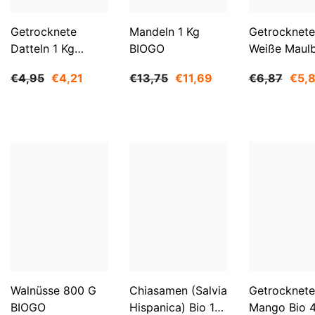
Getrocknete
Mandeln 1 Kg
Getrocknete
Datteln 1 Kg
BIOGO
Weiße Maul
BIOGO
500 G BIOG
€4,95
€4,21
€13,75
€11,69
€6,87
€5,
Walnüsse 800 G
Chiasamen (Salvia
Getrocknete
BIOGO
Hispanica) Bio 1
Mango Bio 