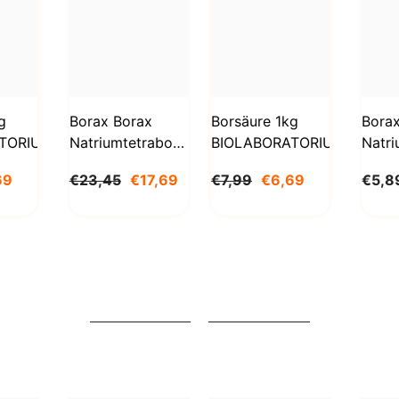
g
Borax Borax
Borsäure 1kg
Bora
TORIUM
Natriumtetraborat
BIOLABORATORIUM
Natri
Decahydrat 5kg
Deca
69
€23,45
€17,69
€7,99
€6,69
€5,8
STANLAB
1000
BioL