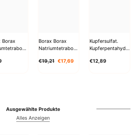
SBD
SEK
SGD
SHP
x Borax
Borax Borax
Kupfersulfat.
umtetraborat
Natriumtetraborat
Kupferpentahydrat
SLL
hydrat
Decahydrat 5 Kg
1kg
STD
9
€19,21
€17,69
€12,89
g
BioLaboratorium
Biolaboratorium
aboratorium
TJS
TOP
TRY
TTD
Ausgewählte Produkte
Alles Anzeigen
TZS
UAH