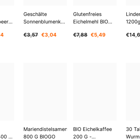
Geschälte
Glutenfreies
Linde
Aktie
beeren
Sonnenblumenkerne
Eichelmehl BIO
1200
O
1 Kg BIOGO
500 G -
84
€3,57
€3,04
€7,88
€5,49
€14,
GESCHENKE DER
NATUR
Mariendistelsamen
BIO Eichelkaffee
30 Ta
400 G
800 G BIOGO
200 G -
Wurm