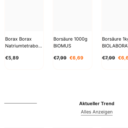
Borax Borax
Borsäure 1000g
Borsäure 1k
Natriumtetraborat
BIOMUS
BIOLABORA
Decahydrat 1kg
€5,89
€7,99
€6,69
€7,99
€6,
STANLAB
Aktueller Trend
Alles Anzeigen