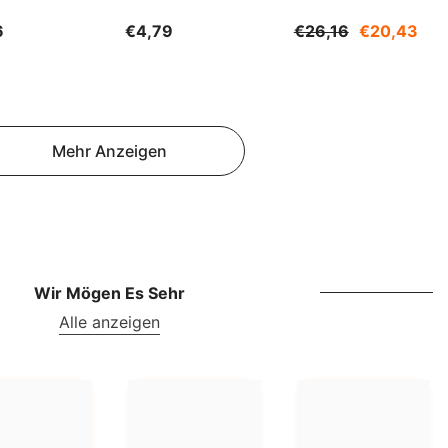
NOK
500ml WARCHEM
1200g SUDNIK
6
€4,79
€26,16
€20,43
NPR
NZD
PEN
Mehr Anzeigen
PGK
PKR
PYG
QAR
Wir Mögen Es Sehr
RON
Alle anzeigen
RSD
RWF
SAR