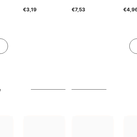
GESCHENKE DER
€3,19
€7,53
€4,9
NATUR
e