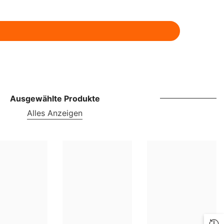
ILS
INR
ISK
JMD
JPY
Ausgewählte Produkte
KES
Alles Anzeigen
KGS
KMF
KRW
KYD
KZT
LBP