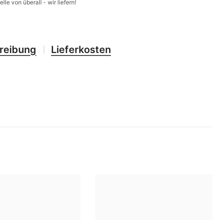
elle von überall - wir liefern!
CHF
UK
CLP
RO
CNY
reibung
Lieferkosten
HU
CRC
UZ
CVE
CZK
DJF
DKK
DOP
DZD
EGP
ETB