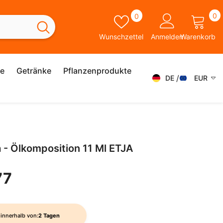
0
Wunschzettel
0
0
A
Wunschzettel
Anmelden
Warenkorb
ie
Getränke
Pflanzenprodukte
DE
EUR
DE
AED
AFN
FR
ALL
ES
 - Ölkomposition 11 Ml ETJA
AMD
IT
ANG
77
SK
AUD
EN
AWG
SV
innerhalb von:
2 Tagen