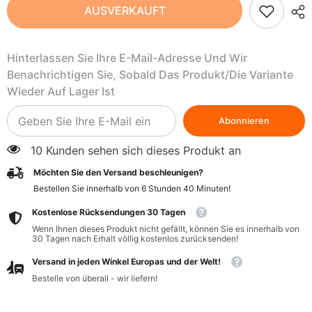
BIO
BIO
AUSVERKAUFT
Dattelsirup
Dattelsirup
350
350
g
g
-
-
Hinterlassen Sie Ihre E-Mail-Adresse Und Wir
BIO
BIO
PLANET
PLANET
Benachrichtigen Sie, Sobald Das Produkt/die Variante
Wieder Auf Lager Ist
Abonnieren
10 Kunden sehen sich dieses Produkt an
Möchten Sie den Versand beschleunigen?
Bestellen Sie innerhalb von
6
Stunden
40
Minuten
!
Kostenlose Rücksendungen 30 Tagen
Wenn Ihnen dieses Produkt nicht gefällt, können Sie es innerhalb von
30 Tagen nach Erhalt völlig kostenlos zurücksenden!
Versand in jeden Winkel Europas und der Welt!
Bestelle von überall - wir liefern!