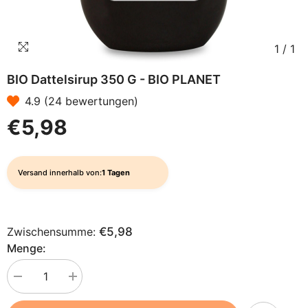
1
/
1
BIO Dattelsirup 350 G - BIO PLANET
4.9 (24 bewertungen)
€5,98
Versand innerhalb von:
1 Tagen
Zwischensumme:
€5,98
Menge:
Menge
Menge
verringern
erhöhen
für
für