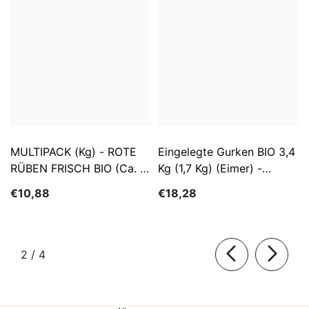
MULTIPACK (kg) - ROTE
Eingelegte Gurken BIO 3,4
RÜBEN FRISCH BIO (ca. 5
Kg (1,7 Kg) (Eimer) -
Kg)
SĄTYRZ
€10,88
€18,28
von
2
/
4