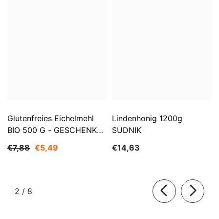
Glutenfreies Eichelmehl
Lindenhonig 1200g
BIO 500 G - GESCHENKE
SUDNIK
DER NATUR
€7,88
€5,49
€14,63
von
2
/
8