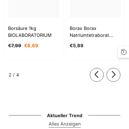
Borsäure 1kg
Borax Borax
BIOLABORATORIUM
Natriumtetraborat
Decahydrat 1000g
€7,99
€6,69
€5,89
BioLaboratorium
von
2
/
4
Aktueller Trend
Alles Anzeigen