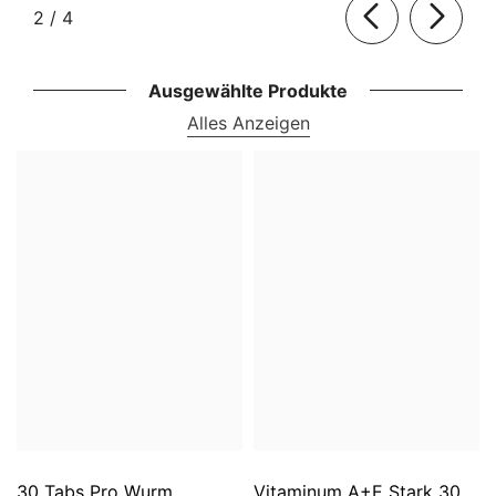
von
2
/
4
Ausgewählte Produkte
Alles Anzeigen
30 Tabs Pro Wurm.
Vitaminum A+E Stark 30