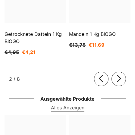
Getrocknete Datteln 1 Kg
Mandeln 1 Kg BIOGO
BIOGO
€13,75
€11,69
€4,95
€4,21
von
2
/
8
Ausgewählte Produkte
Alles Anzeigen