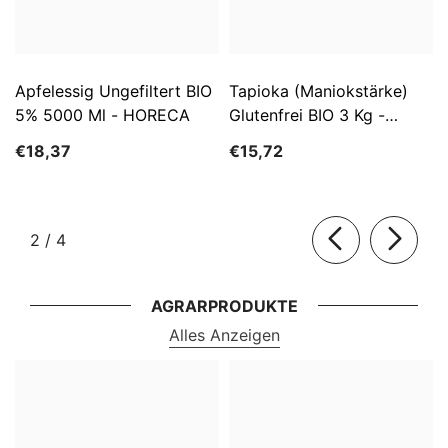
Apfelessig Ungefiltert BIO
Tapioka (Maniokstärke)
5% 5000 Ml - HORECA
Glutenfrei BIO 3 Kg -
HORECA
€18,37
€15,72
von
2
/
4
AGRARPRODUKTE
Alles Anzeigen