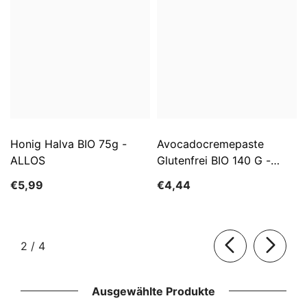
Honig Halva BIO 75g -
Avocadocremepaste
ALLOS
Glutenfrei BIO 140 G -
ALLOS
€5,99
€4,44
von
2
/
4
Ausgewählte Produkte