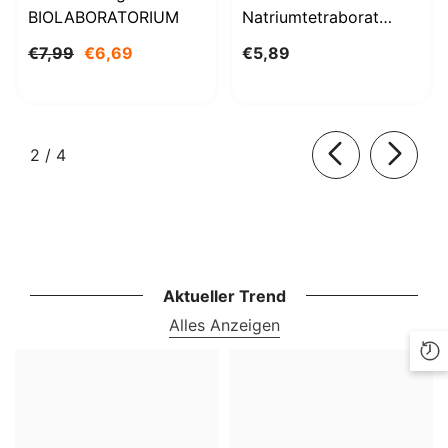
BIOLABORATORIUM
Natriumtetraborat
Decahydrat 1000g
€7,99
€6,69
€5,89
BioLaboratorium
von
2
/
4
Aktueller Trend
Alles Anzeigen