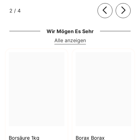
von
2
/
4
Wir Mögen Es Sehr
Alle anzeigen
Borsäure 1kg
Borax Borax