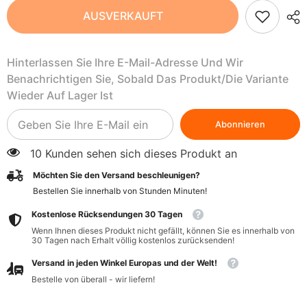
Dunkle
Dunkle
AUSVERKAUFT
Schokolade
Schokolade
mit
mit
Ingwer
Ingwer
und
und
Hinterlassen Sie Ihre E-Mail-Adresse Und Wir
Kurkuma
Kurkuma
Peru
Peru
Benachrichtigen Sie, Sobald Das Produkt/die Variante
89%
89%
BIO
BIO
Wieder Auf Lager Ist
80
80
g
g
-
-
Abonnieren
VIVANI
VIVANI
10 Kunden sehen sich dieses Produkt an
Möchten Sie den Versand beschleunigen?
Bestellen Sie innerhalb von
Stunden
Minuten
!
Kostenlose Rücksendungen 30 Tagen
Wenn Ihnen dieses Produkt nicht gefällt, können Sie es innerhalb von
30 Tagen nach Erhalt völlig kostenlos zurücksenden!
Versand in jeden Winkel Europas und der Welt!
Bestelle von überall - wir liefern!