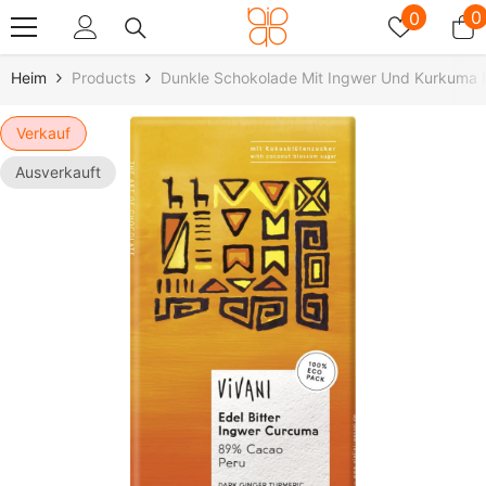
Zum Inhalt Springen
Wunschz
0
0
0
A
Heim
Products
Dunkle Schokolade Mit Ingwer Und Kurkuma 
Verkauf
Ausverkauft