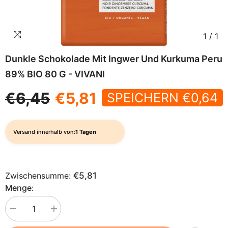
1
/
1
Dunkle Schokolade Mit Ingwer Und Kurkuma Peru
89% BIO 80 G - VIVANI
€6,45
€5,81
SPEICHERN €0,64
Versand innerhalb von:
1 Tagen
Zwischensumme:
€5,81
Menge:
Menge
Menge
verringern
erhöhen
für
für