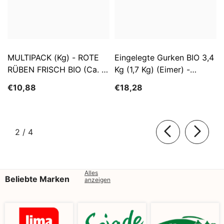
MULTIPACK (kg) - ROTE
Eingelegte Gurken BIO 3,4
RÜBEN FRISCH BIO (ca. 5
Kg (1,7 Kg) (Eimer) -
Kg)
SĄTYRZ
€10,88
€18,28
von
2
/
4
Alles
Beliebte Marken
anzeigen