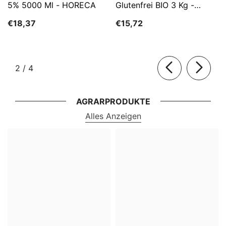
5% 5000 Ml - HORECA
Glutenfrei BIO 3 Kg -
HORECA
€18,37
€15,72
von
2
/
4
AGRARPRODUKTE
Alles Anzeigen