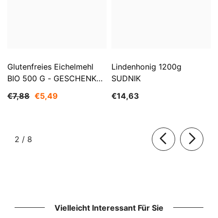
Glutenfreies Eichelmehl
Lindenhonig 1200g
BIO 500 G - GESCHENKE
SUDNIK
DER NATUR
€7,88
€5,49
€14,63
von
2
/
8
Vielleicht Interessant Für Sie