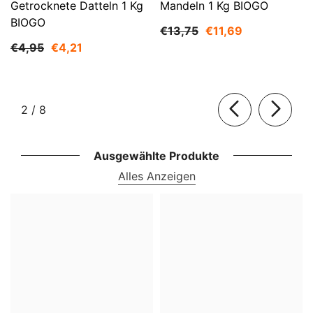
Getrocknete Datteln 1 Kg
Mandeln 1 Kg BIOGO
BIOGO
€13,75
€11,69
€4,95
€4,21
von
2
/
8
Ausgewählte Produkte
Alles Anzeigen