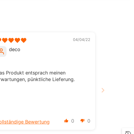
ILS
INR
ISK
04/04/22
JMD
deco
JPY
KES
as Produkt entsprach meinen
KGS
rwartungen, pünktliche Lieferung.
KMF
KRW
KYD
0
0
KZT
ollständige Bewertung
LBP