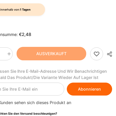
AZN
ZH-
BAM
innerhalb von:
1 Tagen
CN
BBD
CS
BDT
ensumme:
€2,48
DA
BIF
FI
BND
AUSVERKAUFT
Menge
HI
BOB
rn
erhöhen
für
r
Lutscher
NL
BSD
assen Sie Ihre E-Mail-Adresse Und Wir Benachrichtigen
mit
isbeergeschmack
Johannisbeergeschmack
bald Das Produkt/die Variante Wieder Auf Lager Ist
BWP
ei
glutenfrei
PT-
BIO
13
PT
BZD
Abonnieren
g
-
EL
CAD
CANDY
Kunden sehen sich dieses Produkt an
TREE
CDF
ID
hten Sie den Versand beschleunigen?