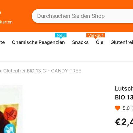
karten
Neu
Verkauf
te
Chemische Reagenzien
Snacks
Öle
Glutenfre
k Glutenfrei BIO 13 G - CANDY TREE
Lutsc
BIO 1
5.0 
€2,