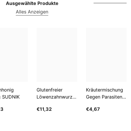
NOK
Ausgewählte Produkte
Alles Anzeigen
NPR
NZD
PEN
PGK
PKR
PYG
QAR
nhonig
Glutenfreier
Kräutermischung
RON
g SUDNIK
Löwenzahnwurzelkaffee
Gegen Parasiten
RSD
BIO 200 G -
100g FLOS
63
€11,32
€4,67
GESCHENKE DER
RWF
NATUR
SAR