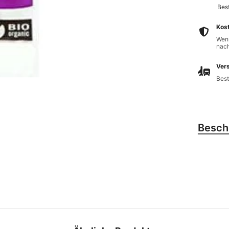
Best
Kos
Wenn
nach
Vers
Best
Besch