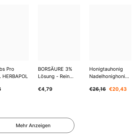
SBD
SEK
SGD
SHP
SLL
STD
bs Pro
BORSÄURE 3%
Honigtauhonig
TJS
. HERBAPOL
Lösung - Rein
Nadelhonighonig
500ml WARCHEM
1200g SUDNIK
TOP
6
€4,79
€26,16
€20,43
TRY
TTD
TZS
Mehr Anzeigen
UAH