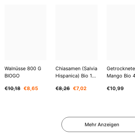
Walnüsse 800 G
Chiasamen (Salvia
Getrocknete
BIOGO
Hispanica) Bio 1
Mango Bio 
Kg BIOGO
BIOGO
€10,18
€8,65
€8,26
€7,02
€10,99
Mehr Anzeigen