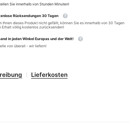
CHF
UK
ellen Sie innerhalb von
Stunden
Minuten
!
CLP
tenlose Rücksendungen 30 Tagen
RO
 Ihnen dieses Produkt nicht gefällt, können Sie es innerhalb von 30 Tagen
CNY
 Erhalt völlig kostenlos zurücksenden!
HU
CRC
and in jeden Winkel Europas und der Welt!
UZ
elle von überall - wir liefern!
CVE
CZK
DJF
reibung
Lieferkosten
DKK
DOP
DZD
EGP
ETB