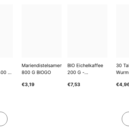
Mariendistelsamen
BIO Eichelkaffee
30 Ta
400 G
800 G BIOGO
200 G -
Wurm
GESCHENKE DER
€3,19
€7,53
€4,9
NATUR