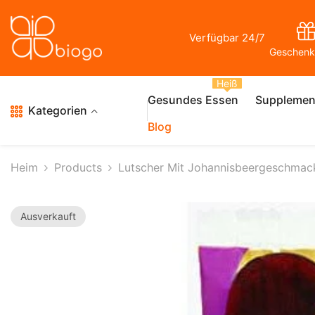
Zum Inhalt Springen
Verfügbar 24/7
Geschenk
Heiß
Gesundes Essen
Supplemen
Kategorien
Blog
Heim
Products
Lutscher Mit Johannisbeergeschmac
Ausverkauft