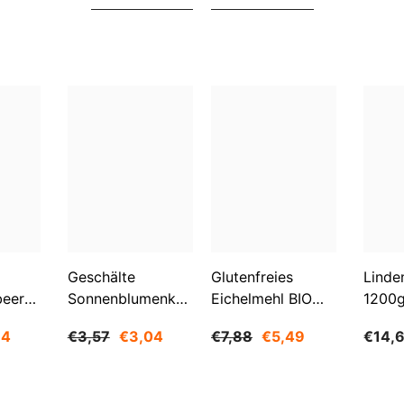
Geschälte
Glutenfreies
Linde
beeren
Sonnenblumenkerne
Eichelmehl BIO
1200
O
1 Kg BIOGO
500 G -
84
€3,57
€3,04
€7,88
€5,49
€14,
GESCHENKE DER
NATUR