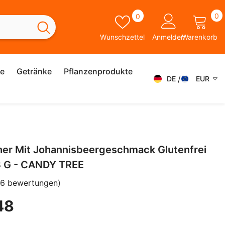
0
Wunschzettel
0
0
A
Wunschzettel
Anmelden
Warenkorb
ie
Getränke
Pflanzenprodukte
DE
EUR
DE
AED
AFN
FR
ALL
ES
her Mit Johannisbeergeschmack Glutenfrei
AMD
IT
3 G - CANDY TREE
ANG
SK
(6 bewertungen)
AUD
EN
48
AWG
SV