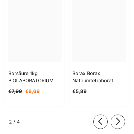
Borsäure 1kg
Borax Borax
BIOLABORATORIUM
Natriumtetraborat
Decahydrat 1000g
€7,99
€6,69
€5,89
BioLaboratorium
von
2
/
4