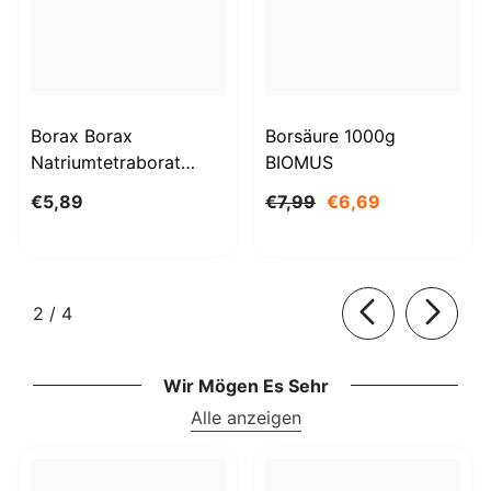
Borax Borax
Borsäure 1000g
Natriumtetraborat
BIOMUS
Decahydrat 1kg
€5,89
€7,99
€6,69
STANLAB
von
2
/
4
Wir Mögen Es Sehr
Alle anzeigen