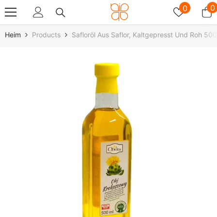
Zum Inhalt Springen
Wunschz
0
0
0
A
Heim
Products
Safloröl Aus Saflor, Kaltgepresst Und Roh 50