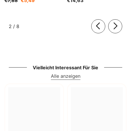
€7,88
€5,49
€14,63
von
2
/
8
Vielleicht Interessant Für Sie
Alle anzeigen