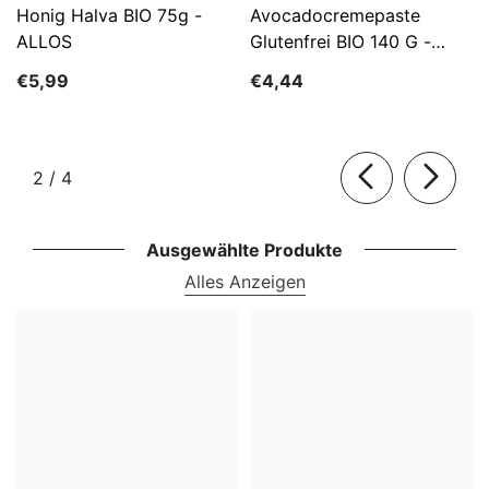
Honig Halva BIO 75g -
Avocadocremepaste
ALLOS
Glutenfrei BIO 140 G -
ALLOS
€5,99
€4,44
von
2
/
4
Ausgewählte Produkte
Alles Anzeigen