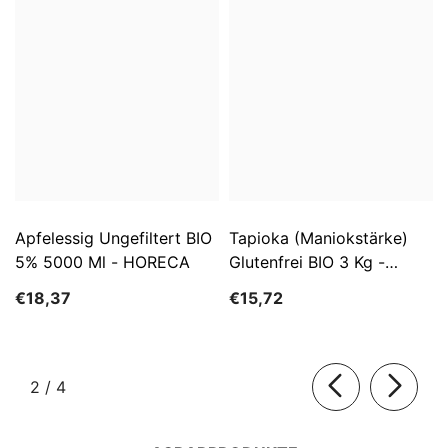
Apfelessig Ungefiltert BIO
Tapioka (Maniokstärke)
5% 5000 Ml - HORECA
Glutenfrei BIO 3 Kg -
HORECA
€18,37
€15,72
von
2
/
4