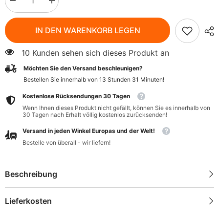
Menge
Menge
verringern
erhöhen
für
für
Safloröl
Safloröl
IN DEN WARENKORB LEGEN
aus
aus
Saflor,
Saflor,
kaltgepresst
kaltgepresst
10 Kunden sehen sich dieses Produkt an
und
und
roh
roh
Möchten Sie den Versand beschleunigen?
500ml
500ml
OLVITA
OLVITA
Bestellen Sie innerhalb von
13
Stunden
31
Minuten
!
Kostenlose Rücksendungen 30 Tagen
Wenn Ihnen dieses Produkt nicht gefällt, können Sie es innerhalb von
30 Tagen nach Erhalt völlig kostenlos zurücksenden!
Versand in jeden Winkel Europas und der Welt!
Bestelle von überall - wir liefern!
Beschreibung
Lieferkosten