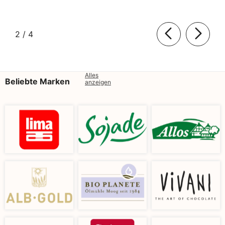
von
2
/
4
Alles
Beliebte Marken
anzeigen