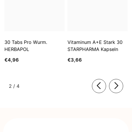
30 Tabs Pro Wurm.
Vitaminum A+E Stark 30
HERBAPOL
STARPHARMA Kapseln
€4,96
€3,66
von
2
/
4