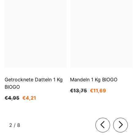
Getrocknete Datteln 1 Kg
Mandeln 1 Kg BIOGO
BIOGO
€13,75
€11,69
€4,95
€4,21
von
2
/
8